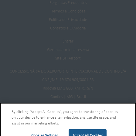
Perguntas Frequentes
Termos e Condições
Política de Privacidade
Contatos e Ouvidoria
Entrar
Gerenciar minha reserva
Site BH Airport
CONCESSIONÁRIA DO AEROPORTO INTERNACIONAL DE CONFINS S/A
CNPJ/MF: 19.674.909/0001-53
Rodovia LMG 800, KM 79, S/N
Confins | MG | Brasil
CEP: 33500-900
By clicking “Accept All Cookies”, you agree to the storing of cookies
on your device to enhance site navigation, analyze site usage, and
assist in our marketing efforts.
©2020 Aeroporto Internacional de Belo Horizonte. All Rights Reserved.
Cookies Settings
Accept All Cookies